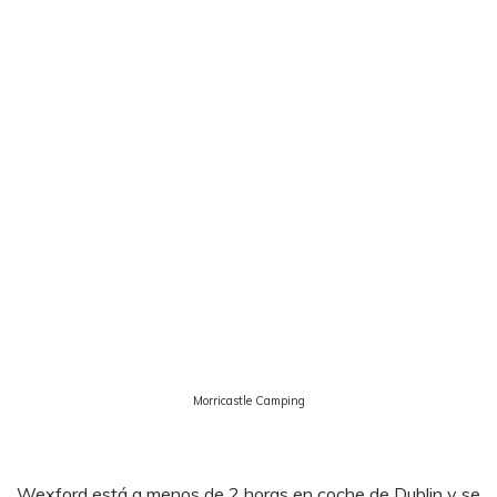
Morricastle Camping
Wexford está a menos de 2 horas en coche de Dublin y se