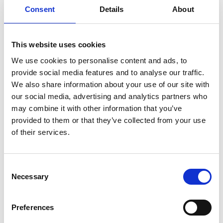
irlandés auténtico, o pásate por alguno de los muchos
Consent
Details
About
festivales que se celebran por todo el condado de
Wexford durante todo el año. En St. Patrick’s – también
This website uses cookies
conocido como Paddy’s Day – podrás disfrutar de desfiles
We use cookies to personalise content and ads, to
provide social media features and to analyse our traffic.
en los principales pueblos del condado celebrando la
We also share information about your use of our site with
cultura irlandesa.
our social media, advertising and analytics partners who
En el condado de Wexford podrás descubrir de Castillos y
may combine it with other information that you’ve
provided to them or that they’ve collected from your use
grandes Mansiones victorianas rodeadas de espléndidos
of their services.
jardines. No te pierdas el castillo y jardines de Johnstown
Castle, en el pueblo de Wexford. En el recinto se
Consent
encuentra también el museo de Agricultura de Irlanda.
Necessary
Selection
Preferences